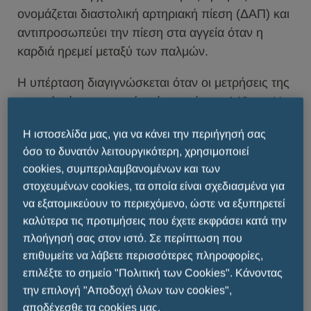
ονομάζεται διαστολική αρτηριακή πίεση (ΔΑΠ) και
αντιπροσωπεύει την πίεση στα αγγεία όταν η
καρδιά ηρεμεί μεταξύ των παλμών.
Η υπέρταση διαγιγνώσκεται όταν οι μετρήσεις της
συστολικής αρτηριακής πίεσης είναι ≥ 140 mmHg
ή/και οι μετρήσεις της διαστολικής αρτηριακής
Η ιστοσελίδα μας, για να κάνει την περιήγησή σας
πίεσης είναι ≥ 90 mmHg, μετά από
όσο το δυνατόν λειτουργικότερη, χρησιμοποιεί
επαναλαμβανόμενες μετρήσεις στο ιατρείο*.
cookies, συμπεριλαμβανομένων και των
στοχευμένων cookies, τα οποία είναι σχεδιασμένα για
* Τα ανώτερα όρια ΣΑΠ και ΔΑΠ για την έναρξη
να εξατομικεύουν το περιεχόμενο, ώστε να εξυπηρετεί
της θεραπείας καθώς και ο θεραπευτικός στόχος,
καλύτερα τις προτιμήσεις που έχετε εκφράσει κατά την
εξατομικεύονται βάσει του ατομικού ιατρικού
πλοήγησή σας στον ιστό. Σε περίπτωση που
ιστορικού.
επιθυμείτε να λάβετε περισσότερες πληροφορίες,
επιλέξτε το σημείο "Πολιτική των Cookies". Κάνοντας
Η υπέρταση είναι συχνή χρόνια πάθηση, η οποία
την επιλογή "Αποδοχή όλων των cookies",
αν δεν αντιμετωπιστεί έγκαιρα και σωστά,
αποδέχεσθε τα cookies μας.