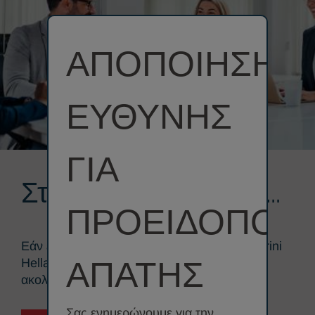
ΑΠΟΠΟΙΗΣΗ
ΕΥΘΥΝΗΣ
ΓΙΑ
Στείλτε το βιογραφικό
ΠΡΟΕΙΔΟΠΟΙΗ
σας
Εάν ενδιαφέρεστε να γίνετε μέλος της Menarini
ΑΠΑΤΗΣ
Hellas, στείλτε το βιογραφικό σας και
ακολουθήστε μας στο
LinkedIn
Σας ενημερώνουμε για την