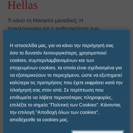
Hellas
Τι κάνει τη Menarini μοναδική; Η
ποικιλομορφία και η αυθεντικότητα των
ανθρώπων που αποτελούν τον πυρήνα της
εταιρείας.
Η ιστοσελίδα μας, για να κάνει την περιήγησή σας
όσο το δυνατόν λειτουργικότερη, χρησιμοποιεί
Η ποικιλομορφία ενδυναμώνει την
cookies, συμπεριλαμβανομένων και των
καινοτομία, διευκολύνει την προσαρμογή
στοχευμένων cookies, τα οποία είναι σχεδιασμένα για
στις αλλαγές, ενισχύει την ικανότητα να
να εξατομικεύουν το περιεχόμενο, ώστε να εξυπηρετεί
αντιμετωπίζουμε προκλήσεις, να
καλύτερα τις προτιμήσεις που έχετε εκφράσει κατά την
εμπνέουμε νέες ιδέες και να ενισχύουμε
πλοήγησή σας στον ιστό. Σε περίπτωση που
επιθυμείτε να λάβετε περισσότερες πληροφορίες,
την ανάπτυξη της επιχειρηματικής μας
επιλέξτε το σημείο "Πολιτική των Cookies". Κάνοντας
δραστηριότητας.
την επιλογή "Αποδοχή όλων των cookies",
Η εργασία στη Menarini Hellas σημαίνει
αποδέχεσθε τα cookies μας.
ένταξη σε έναν διεθνή φαρμακευτικό όμιλο