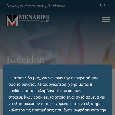
EL
Προτεραιότητα μας η Ποιότητα
Kaleidon
HOME
ΘΕΡΑΠΕΥΤΙΚΈΣ ΚΑΤΗΓΟΡΊΕΣ
Η ιστοσελίδα μας, για να κάνει την περιήγησή σας
KALEIDON
όσο το δυνατόν λειτουργικότερη, χρησιμοποιεί
cookies, συμπεριλαμβανομένων και των
στοχευμένων cookies, τα οποία είναι σχεδιασμένα για
να εξατομικεύουν το περιεχόμενο, ώστε να εξυπηρετεί
MENU
καλύτερα τις προτιμήσεις που έχετε εκφράσει κατά την