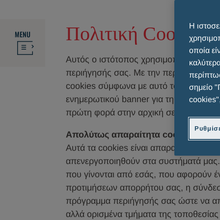
Η ιστοσε
Πολιτική Cookies
MENU
χρησιμοπ
οποία εί
Αυτός ο ιστότοπος χρησιμοποιεί cookies
καλύτερα
περιήγησής σας. Με την περιήγηση στο
περίπτωσ
cookies σύμφωνα με αυτό το έγγραφο. 
σημείο "
ενημερωτικού banner για τη χρήση των 
cookies"
πρώτη φορά στην αρχική σελίδα αυτού 
Ρυθμίσε
Απολύτως απαραίτητα cookies
Αυτά τα cookies είναι απαραίτητα για τ
απενεργοποιηθούν στα συστήματά μας.
που γίνονται από εσάς, που αφορούν έν
προτιμήσεων απορρήτου σας, η σύνδε
πρόγραμμα περιήγησής σας ώστε να αποκ
αλλά ορισμένα τμήματα της τοποθεσίας