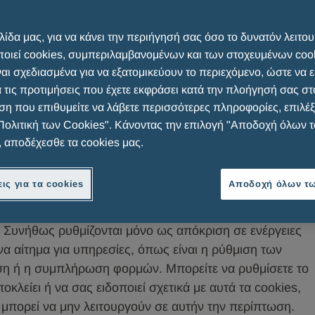
λίδα μας, για να κάνει την περιήγησή σας όσο το δυνατόν λειτου
οιεί cookies, συμπεριλαμβανομένων και των στοχευμένων cook
ναι σχεδιασμένα για να εξατομικεύουν το περιεχόμενο, ώστε να 
 για να διευκολύνει και να εξατομικεύει την εμπειρία
 τις προτιμήσεις που έχετε εκφράσει κατά την πλοήγησή σας στο
ν Ιστότοπο, ο χρήστης συμφωνεί με τη χρήση των
η που επιθυμείτε να λάβετε περισσότερες πληροφορίες, επιλέξ
Η παρούσα ειδοποίηση συνιστά μια επέκταση του
Πολιτική των Cookies". Κάνοντας την επιλογή "Αποδοχή όλων 
cookies που εμφανίζεται όταν οι χρήστες συνδεθούν για
, αποδέχεσθε τα cookies μας.
του Ιστότοπου. Υπάρχουν πολλές κατηγορίες cookies:
ις για τα cookies
Αποδοχή όλων τω
η λειτουργία του ιστότοπου και δεν μπορούν να
 Συνήθως ρυθμίζονται μόνο ως απόκριση σε ενέργειες
α αίτημα για υπηρεσίες, όπως είναι η ρύθμιση των
ση ή η συμπλήρωση φορμών. Μπορείτε να ρυθμίσετε το
λείει ή να σας ειδοποιεί σχετικά με αυτά τα cookies,
 μπορεί να μην λειτουργούν σε αυτήν την περίπτωση.