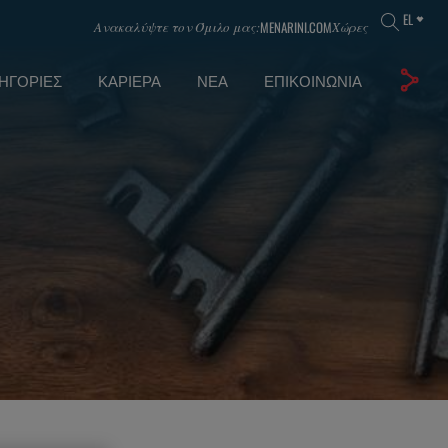
EL
MENARINI.COM
Ανακαλύψτε τον Όμιλο μας:
Χώρες
ΗΓΟΡΊΕΣ
ΚΑΡΙΈΡΑ
ΝΈΑ
ΕΠΙΚΟΙΝΩΝΊΑ