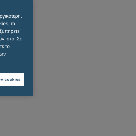
ργικότερη,
ies, τα
εξυπηρετεί
ν ιστό. Σε
τε το
των
ν cookies