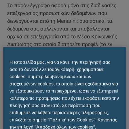
Το παρόν έγγραφο αφορά μόνο στις διαδικασίες
επεξεργασίας προσωπικών δεδομένων που
διενεργούνται από τη Menarini: ουσιαστικά, τα
δεδομένα σας συλλέγονται και υποβάλλονται
αρχικά σε επεξεργασία από το Μέσο Κοινωνικής
Δικτύωσης στο οποίο διατηρείτε προφίλ (το εν
λόγω Μέσο Κοινωνικής Δικτύωσης λειτουργεί ως
«Υπεύθυνος Επεξεργασίας Δεδομένων» των
Η ιστοσελίδα μας, για να κάνει την περιήγησή σας
προσωπικών δεδομένων σας), και
όσο το δυνατόν λειτουργικότερη, χρησιμοποιεί
η Menarini αποκτά πρόσβαση σε μικρό μέρος των
cookies, συμπεριλαμβανομένων και των
δεδομένων σας που τηρεί το Μέσο Κοινωνικής
στοχευμένων cookies, τα οποία είναι σχεδιασμένα για
Δικτύωσης και τα επεξεργάζεται μόνον όταν
να εξατομικεύουν το περιεχόμενο, ώστε να εξυπηρετεί
καλύτερα τις προτιμήσεις που έχετε εκφράσει κατά την
αλληλεπιδράτε με τους λογαριασμούς και τις
πλοήγησή σας στον ιστό. Σε περίπτωση που
σελίδες κοινωνικής δικτύωσης ή/και
επιθυμείτε να λάβετε περισσότερες πληροφορίες,
τους ιστότοπους της Menarini.
επιλέξτε το σημείο "Πολιτική των Cookies". Κάνοντας
Η Menarini αποτελεί «ανεξάρτητο Υπεύθυνο
την επιλογή "Αποδοχή όλων των cookies",