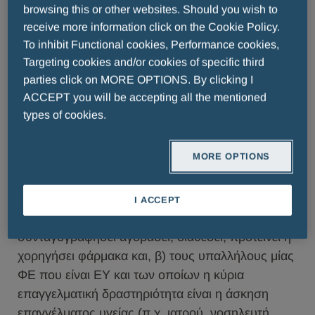
browsing this or other websites. Should you wish to
Ελλάδα, κατά δε την άσκηση του επαγγέλματός
receive more information click on the Cookie Policy.
του, μπορεί να συνταγογραφήσει, αγοράσει,
To inhibit Functional cookies, Performance cookies,
διαθέσει, προτείνει ή χορηγήσει φαρμακευτικά
Targeting cookies and/or cookies of specific third
προϊόντα. Στο πλαίσιο της εθνικής πολιτικής για
parties click on MORE OPTIONS. By clicking I
τον καρκίνο, στον ορισμό αυτόν υπάγεται ρητώς
ACCEPT you will be accepting all the mentioned
και η ειδικότητα των παθολογοανατόμων. Προς
types of cookies.
αποφυγή αμφιβολιών, ο όρος «Επαγγελματίας
Υγείας», περιλαμβάνει επίσης:
MORE OPTIONS
α) κάθε στέλεχος ή υπάλληλο κυβερνητικού
φορέα ή άλλου οργανισμού (είτε του δημοσίου ή
I ACCEPT
του ιδιωτικού τομέα), ο οποίος/η οποία μπορεί να
συνταγογραφήσει αγοράσει, διαθέσει, προτείνει ή
χορηγήσει φάρμακα και, β) τους υπαλλήλους μίας
ΦΕ που είναι ΕΥ και των οποίων η κύρια
επαγγελματική δραστηριότητα είναι η άσκηση
επαγγέλματος υγείας (π.χ. ιατρού, νοσηλευτή,