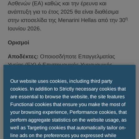
Ασθενών (ΕΑ) καθώς και την έρευνα και
ανάπτυξη για το έτος 2025 θα είναι διαθέσιμα
η
στην ιστοσελίδα της Μenarini Hellas από την 30
Ιουνίου 2026.
Ορισμοί
Αποδέκτες:
Οποιοσδήποτε Επαγγελματίας
Υγείας (ΕΥ) ή Eπιστημονικός Υγειονομικός
φορέας (ΕΥΦ) που ασκεί επαγγελματική
Our website uses cookies, including third party
δραστηριότητα ή έχει την κύρια έδρα ή νομική
cookies. In addition to Strictly necessary cookies that
έδρα στην Ελλάδα:
are essential to browse the website, the site features
α. ΕΥ (Επαγγελματίας Υγείας):
περιλαμβάνει
Functional cookies that ensure you make the most of
οποιοδήποτε φυσικό πρόσωπο χαρακτηρίζεται
your browsing experience, Performance cookies, that
perform aggregate statistics on the website usage, as
από την ισχύουσα νομοθεσία ως Επαγγελματίας
well as Targeting cookies that automatically tailor on-
Υγείας και ασκεί το κύριο επάγγελμά του ή έχει την
line ads on the preferences you expressed while
κύρια επαγγελματική του εγκατάσταση στην