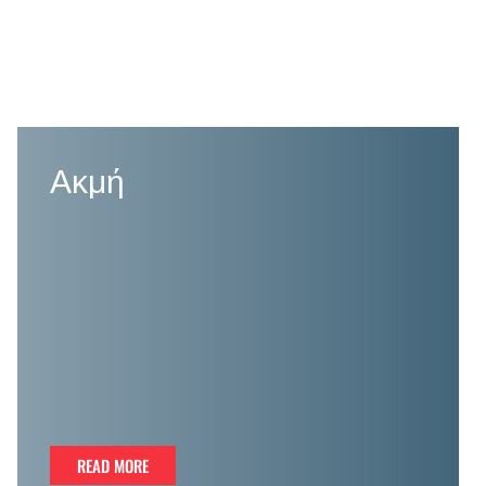
Ακμή
READ MORE
READ MORE