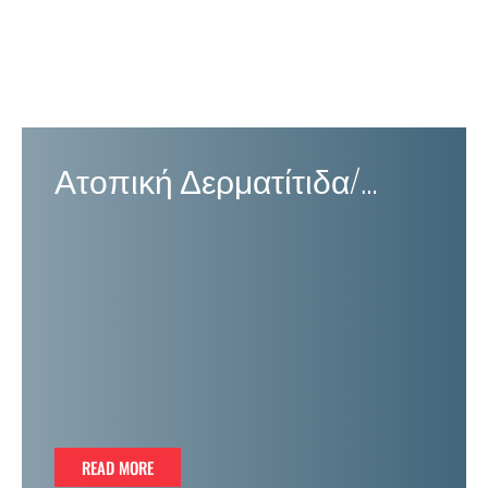
Ατοπική Δερματίτιδα/
Έκζεμα
READ MORE
READ MORE