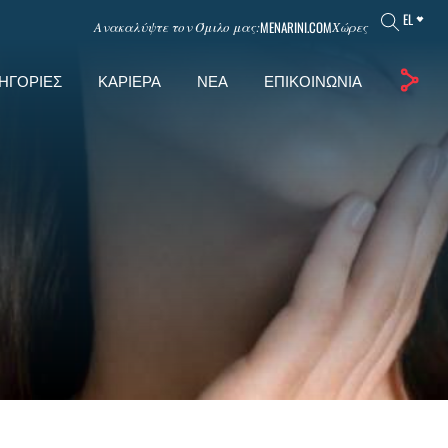
EL
MENARINI.COM
Ανακαλύψτε τον Όμιλο μας:
Χώρες
ΗΓΟΡΊΕΣ
ΚΑΡΙΈΡΑ
ΝΈΑ
ΕΠΙΚΟΙΝΩΝΊΑ